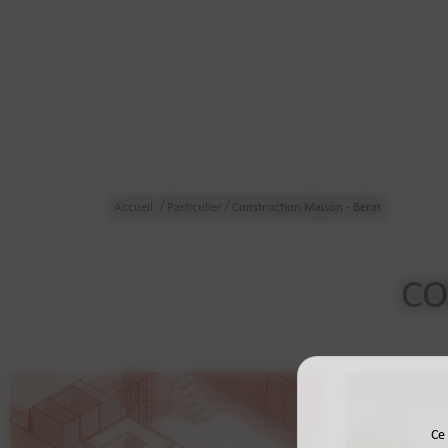
/
/
Accueil
Particulier
Construction Maison - Berat
CO
Ce 