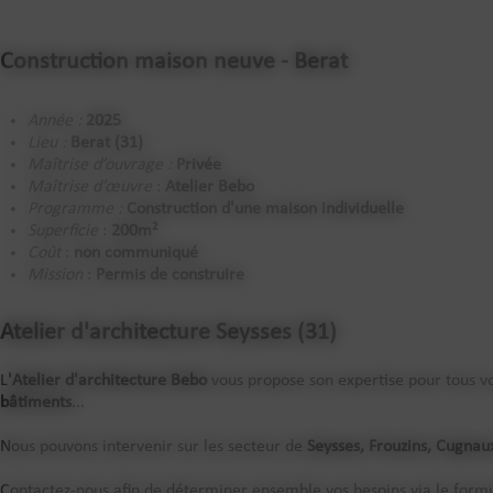
Construction maison neuve - Berat
Année :
2025
Lieu :
Berat (31)
Maîtrise d’ouvrage :
Privée
Maîtrise d’œuvre
:
Atelier Bebo
Programme :
Construction d'une maison individuelle
Superficie
:
200m²
Coût
:
non communiqué
Mission
:
Permis de construire
Atelier d'architecture Seysses (31)
L
'Atelier d'architecture Bebo
vous propose son expertise pour tous vo
bâtiments
...
Nous pouvons intervenir sur les secteur de
Seysses, Frouzins, Cugnau
Contactez-nous afin de déterminer ensemble vos besoins via le form