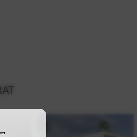
RAT
iver